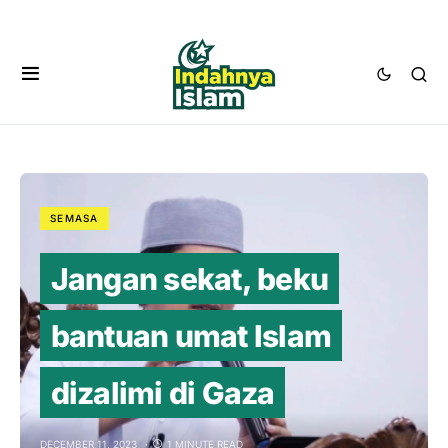
SEMASA
Jangan sekat, beku
bantuan umat Islam
dizalimi di Gaza
DECEMBER 11, 2023
1 MINUTE READ