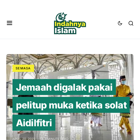
SEMASA
Jemaah digalak pakai
pelitup muka ketika solat
Aidilfitri
APRIL 20, 2023
1 MINUTE READ