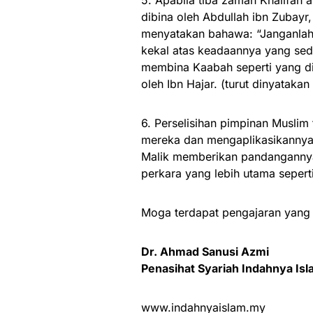
5. Apabila tiba zaman Khalifah 
dibina oleh Abdullah ibn Zubayr,
menyatakan bahawa: “Janganlah 
kekal atas keadaannya yang sed
membina Kaabah seperti yang dis
oleh Ibn Hajar. (turut dinyataka
6. Perselisihan pimpinan Musli
mereka dan mengaplikasikannya
Malik memberikan pandangannya
perkara yang lebih utama seper
Moga terdapat pengajaran yang bo
Dr. Ahmad Sanusi Azmi
Penasihat Syariah Indahnya Is
www.indahnyaislam.my