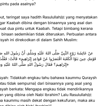
intu pada asalnya?
gat saya hadith Rasulullahﷺ yang menyatakan
buat dua pintu untuk Kaabah. Tetapi bimbang kerana
inaan sedemikian tidak diteruskan. Perbualan antara
atina Aisyah ini direkodkan di dalam Sahih Muslim:
عنْ عَائِشَةَ زَوْجِ النَّبِيِّ صَلَّى اللهُ عَلَيْهِ وَسَلَّمَ، أَنَّ رَسُولَ اللهِ صَلّ
قَوْمَكِ حِينَ بَنَوْا الْكَعْبَةَ اقْتَصَرُوا عَنْ قَوَاعِدِ إِبْرَاهِيمَ» قَالَتْ: فَقُلْتُ
إِبْرَاهِيمَ؟ فَقَالَ رَسُولُ اللهِ صَلَّى اللهُ عَلَيْهِ وَسَلَّمَ: «لَوْلَا حِدْثَانُ قَوْمِكِ بِالْكُفْرِ لَفَعَلْتُ»
tau tidak sempurna) dari binaannya yang asal yang
Aisyah berkata: Mengapa engkau tidak mendirikannya
 yang dibina oleh Nabi Ibrahim? Lalu Rasulullahﷺ
na kaummu masih dekat dengan kekufuran, maka aku