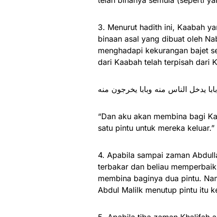
telah binanya semula (seperti ya
3. Menurut hadith ini, Kaabah ya
binaan asal yang dibuat oleh N
menghadapi kekurangan bajet se
dari Kaabah telah terpisah dari
ابا يدخل الناس منه وبابا يخرجون منه
“Dan aku akan membina bagi Kaa
satu pintu untuk mereka keluar.”
4. Apabila sampai zaman Abdull
terbakar dan beliau memperbaiki Ka
membina baginya dua pintu. Namu
Abdul Malilk menutup pintu itu 