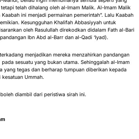
al-Mahdi, beliau ingin membinanya semula seperti yang
 tetapi telah dihalang oleh al-Imam Malik. Al-Imam Malik
Kaabah ini menjadi permainan pemerintah”. Lalu Kaabah
emikian. Kesungguhan Khalifah Abbasiyyah untuk
arankan oleh Rasulullah direkodkan didalam Fath al-Bari
n pandangan Ibn Abd al-Barr dan al-Qadi ‘Iyad).
m terkadang menjadikan mereka menzahirkan pandangan
 pada sesuatu yang bukan utama. Sehinggalah al-Imam
 yang tegas dan berharap tumpuan diberikan kepada
ti kesatuan Ummah.
leh diambil dari peristiwa sirah ini.
lam