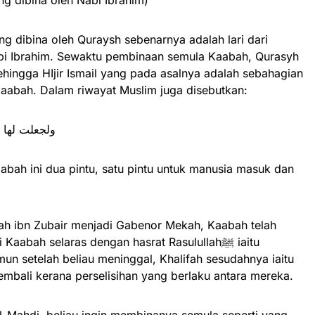
ng dibina oleh Nabi Ibrahim)”
ng dibina oleh Quraysh sebenarnya adalah lari dari
abi Ibrahim. Sewaktu pembinaan semula Kaabah, Qurasyh
hingga HIjir Ismail yang pada asalnya adalah sebahagian
 Kaabah. Dalam riwayat Muslim juga disebutkan:
ولجعلت لها ب
bah ini dua pintu, satu pintu untuk manusia masuk dan
ah ibn Zubair menjadi Gabenor Mekah, Kaabah telah
abah selaras dengan hasrat Rasulullahﷺ iaitu
n setelah beliau meninggal, Khalifah sesudahnya iaitu
kembali kerana perselisihan yang berlaku antara mereka.