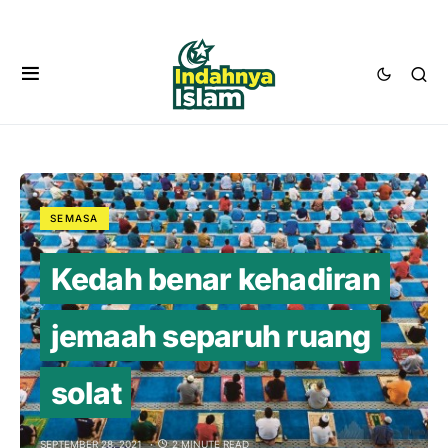
SEMASA
Kedah benar kehadiran
jemaah separuh ruang
solat
SEPTEMBER 28, 2021
2 MINUTE READ