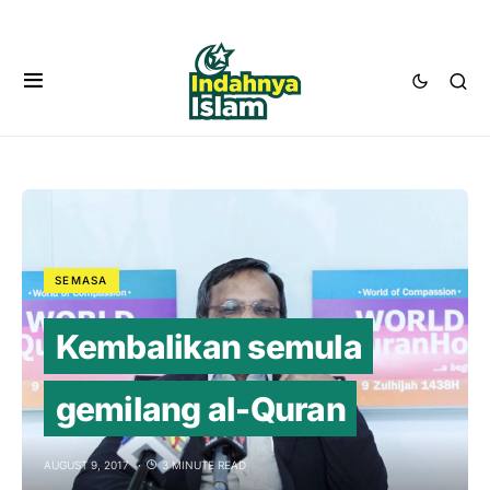
SEMASA
Kembalikan semula
gemilang al-Quran
AUGUST 9, 2017
3 MINUTE READ