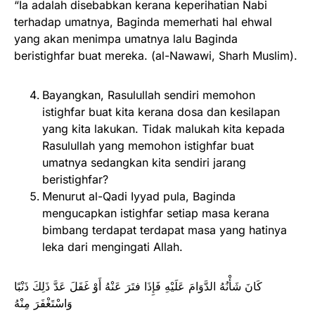
“Ia adalah disebabkan kerana keperihatian Nabi
terhadap umatnya, Baginda memerhati hal ehwal
yang akan menimpa umatnya lalu Baginda
beristighfar buat mereka. (al-Nawawi, Sharh Muslim).
Bayangkan, Rasulullah sendiri memohon
istighfar buat kita kerana dosa dan kesilapan
yang kita lakukan. Tidak malukah kita kepada
Rasulullah yang memohon istighfar buat
umatnya sedangkan kita sendiri jarang
beristighfar?
Menurut al-Qadi Iyyad pula, Baginda
mengucapkan istighfar setiap masa kerana
bimbang terdapat terdapat masa yang hatinya
leka dari mengingati Allah.
كَانَ شَأْنُهُ الدَّوَامَ عَلَيْهِ فَإِذَا فتَرَ عَنْهُ أَوْ غَفَلَ عَدَّ ذَلِكَ ذَنْبًا
وَاسْتَغْفَرَ مِنْهُ