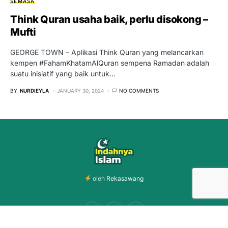
SEMASA
Think Quran usaha baik, perlu disokong –
Mufti
GEORGE TOWN – Aplikasi Think Quran yang melancarkan
kempen #FahamKhatamAlQuran sempena Ramadan adalah
suatu inisiatif yang baik untuk…
BY
NURDIEYLA
JANUARY 30, 2024
NO COMMENTS
oleh
Rekasawang