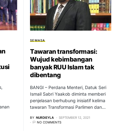
SEMASA
an
Tawaran transformasi:
Wujud kebimbangan
usi
banyak RUU Islam tak
dibentang
s,
BANGI – Perdana Menteri, Datuk Seri
Ismail Sabri Yaakob diminta memberi
penjelasan berhubung inisiatif kelima
anan
tawaran Transformasi Parlimen dan…
BY
NURDIEYLA
SEPTEMBER 12, 2021
NO COMMENTS