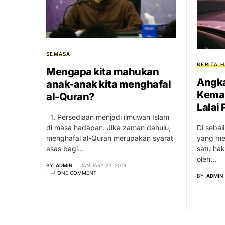
SEMASA
BERITA H
Mengapa kita mahukan
Angka
anak-anak kita menghafal
Kemal
al-Quran?
Lalai
1. Persediaan menjadi ilmuwan Islam
di masa hadapan. Jika zaman dahulu,
Di sebal
menghafal al-Quran merupakan syarat
yang mem
asas bagi…
satu hak
oleh…
BY
ADMIN
JANUARY 23, 2019
ONE COMMENT
BY
ADMIN