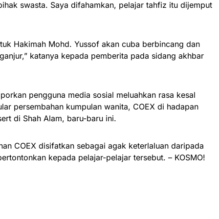
 pihak swasta. Saya difahamkan, pelajar tahfiz itu dijemput
atuk Hakimah Mohd. Yussof akan cuba berbincang dan
anjur,” katanya kepada pemberita pada sidang akhbar
aporkan pengguna media sosial meluahkan rasa kesal
tular persembahan kumpulan wanita, COEX di hadapan
ert di Shah Alam, baru-baru ini.
han COEX disifatkan sebagai agak keterlaluan daripada
ipertontonkan kepada pelajar-pelajar tersebut. – KOSMO!