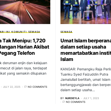
ARI INI
KOMUNITI
SEMASA
SEMASA
 Tak Menipu: 1,720
Umat Islam berperan
angan Harian Akibat
dalam setiap usaha
 Pegang Telefon
memartabatkan instit
Islam
ik deruman enjin dan kelajuan
ecut di jalan raya, terdapat
KANGAR: Pemangku Raja Perli
ikat yang semakin dilupakan
Tuanku Syed Faizuddin Putra
Jamalullail bertitah, umat Islam
bertanggungjawab dan berper
JULY 22, 2025
NO COMMENTS
dalam setiap usaha…
BY
NURDIEYLA
JULY 1, 2023
NO COMMENTS