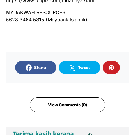
https://www.billplz.com/indahnyaislam
MYDAKWAH RESOURCES
5628 3464 5315 (Maybank Islamik)
Share
Tweet
View Comments (0)