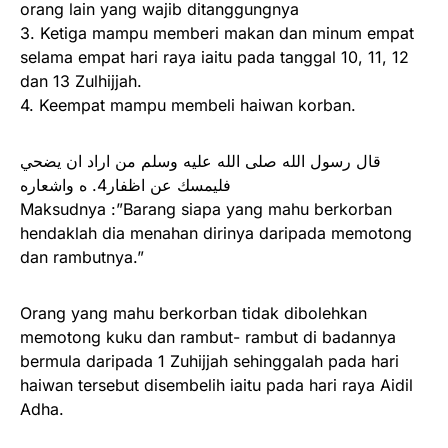
orang lain yang wajib ditanggungnya
3. Ketiga mampu memberi makan dan minum empat
selama empat hari raya iaitu pada tanggal 10, 11, 12
dan 13 Zulhijjah.
4. Keempat mampu membeli haiwan korban.
قال رسول الله صلى الله عليه وسلم من اراد ان يضحي
فليمسك عن اظفار4. ه واشعاره
Maksudnya :”Barang siapa yang mahu berkorban
hendaklah dia menahan dirinya daripada memotong
dan rambutnya.”
Orang yang mahu berkorban tidak dibolehkan
memotong kuku dan rambut- rambut di badannya
bermula daripada 1 Zuhijjah sehinggalah pada hari
haiwan tersebut disembelih iaitu pada hari raya Aidil
Adha.