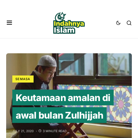
SEMASA
Keutamaan amalan di
awal bulan Zulhijjah
JULY 21, 2020
3 MINUTE READ