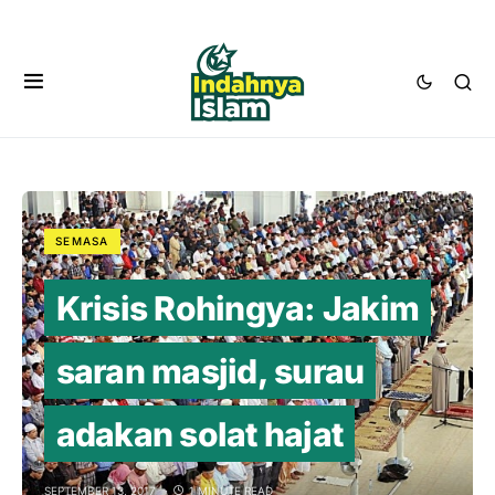
SEMASA
Krisis Rohingya: Jakim
saran masjid, surau
adakan solat hajat
SEPTEMBER 13, 2017
1 MINUTE READ