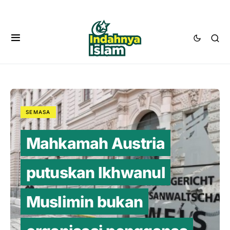
SEMASA
Mahkamah Austria
putuskan Ikhwanul
Muslimin bukan