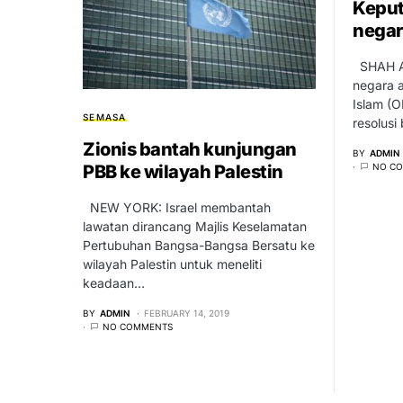
Keput
negar
SHAH AL
negara 
Islam (
SEMASA
resolusi
Zionis bantah kunjungan
BY
ADMIN
NO C
PBB ke wilayah Palestin
NEW YORK: Israel membantah
lawatan dirancang Majlis Keselamatan
Pertubuhan Bangsa-Bangsa Bersatu ke
wilayah Palestin untuk meneliti
keadaan…
BY
ADMIN
FEBRUARY 14, 2019
NO COMMENTS