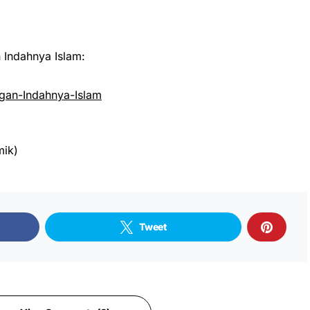
Indahnya Islam:
an-Indahnya-Islam
mik)
Tweet