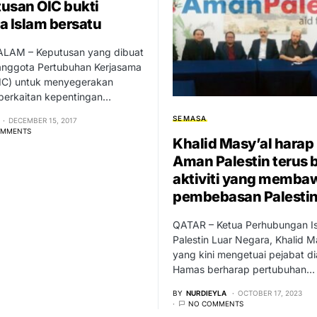
usan OIC bukti
a Islam bersatu
AM – Keputusan yang dibuat
anggota Pertubuhan Kerjasama
OIC) untuk menyegerakan
 berkaitan kepentingan…
SEMASA
DECEMBER 15, 2017
OMMENTS
Khalid Masy’al harap
Aman Palestin terus 
aktiviti yang memba
pembebasan Palesti
QATAR – Ketua Perhubungan I
Palestin Luar Negara, Khalid M
yang kini mengetuai pejabat d
Hamas berharap pertubuhan…
BY
NURDIEYLA
OCTOBER 17, 2023
NO COMMENTS