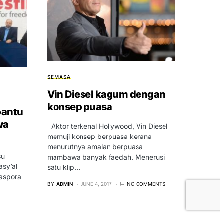
SEMASA
Vin Diesel kagum dengan
konsep puasa
bantu
wa
Aktor terkenal Hollywood, Vin Diesel
n
memuji konsep berpuasa kerana
menurutnya amalan berpuasa
su
mambawa banyak faedah. Menerusi
asy’al
satu klip…
iaspora
BY
ADMIN
JUNE 4, 2017
NO COMMENTS