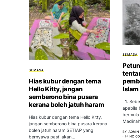
SEMASA
Petun
SEMASA
tenta
pemb
Hias kubur dengan tema
Islam
Hello Kitty, jangan
semberono bina pusara
1. Sebel
kerana boleh jatuh haram
apabila 
bermula 
Hias kubur dengan tema Hello Kitty,
Madina
jangan semberono bina pusara kerana
boleh jatuh haram SETIAP yang
BY
ADMIN
bernyawa pasti akan…
NO C