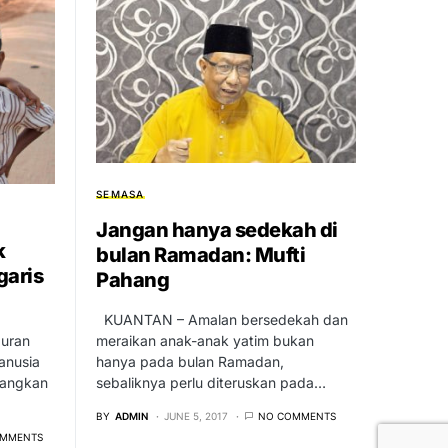
SEMASA
Jangan hanya sedekah di
k
bulan Ramadan: Mufti
garis
Pahang
KUANTAN – Amalan bersedekah dan
buran
meraikan anak-anak yatim bukan
anusia
hanya pada bulan Ramadan,
nangkan
sebaliknya perlu diteruskan pada…
BY
ADMIN
JUNE 5, 2017
NO COMMENTS
OMMENTS