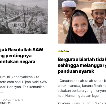
juk Rasulullah SAW
SEMASA
ng pentingnya
Bergurau biarlah tida
entukan negara
sehingga melanggar 
panduan syarak
um ini, kebanyakkan kita
Gurauan adalah salah satu hi
berbicara soal Hijrah Nabi SAW
untuk manusia, kerana fitrah m
dari Habsyah, Taif kemudian
sukakan perkara yang menye
h…
hati. Namun, gurauan juga…
JANUARY 3, 2019
OMMENTS
BY
ADMIN
APRIL 27, 2017
NO C