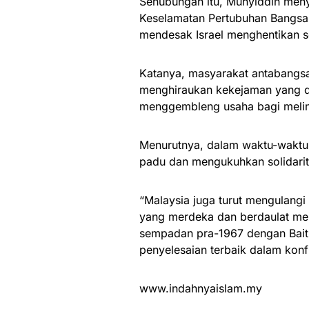
Sehubungan itu, Muhyiddin meny
Keselamatan Pertubuhan Bangsa-
mendesak Israel menghentikan se
Katanya, masyarakat antabangsa 
menghiraukan kekejaman yang di
menggembleng usaha bagi melindu
Menurutnya, dalam waktu-waktu 
padu dan mengukuhkan solidariti
“Malaysia juga turut mengulang
yang merdeka dan berdaulat men
sempadan pra-1967 dengan Baitu
penyelesaian terbaik dalam konfl
www.indahnyaislam.my