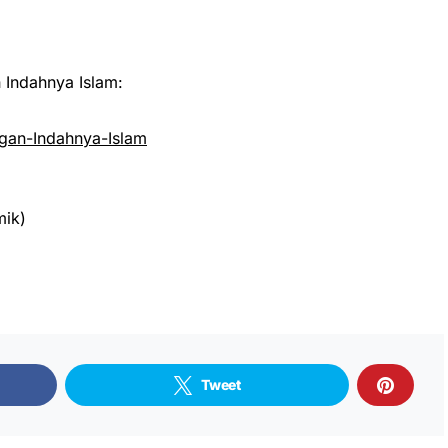
Indahnya Islam:
an-Indahnya-Islam
mik)
Tweet