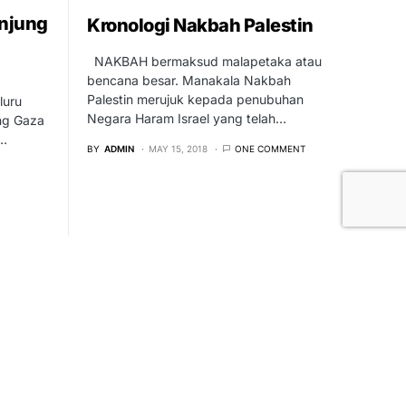
njung
Kronologi Nakbah Palestin
NAKBAH bermaksud malapetaka atau
bencana besar. Manakala Nakbah
Palestin merujuk kepada penubuhan
luru
Negara Haram Israel yang telah…
ng Gaza
n…
BY
ADMIN
MAY 15, 2018
ONE COMMENT