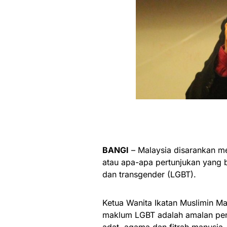
BANGI
– Malaysia disarankan m
atau apa-apa pertunjukan yang b
dan transgender (LGBT).
Ketua Wanita Ikatan Muslimin Ma
maklum LGBT adalah amalan pen
adat, agama dan fitrah manusia.