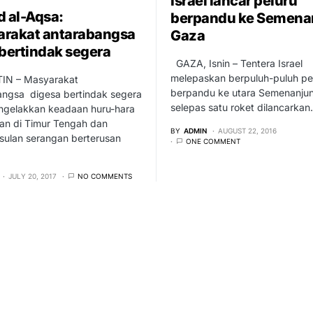
Israel lancar peluru
d al-Aqsa:
berpandu ke Semena
rakat antarabangsa
Gaza
 bertindak segera
GAZA, Isnin – Tentera Israel
melepaskan berpuluh-puluh pe
N – Masyarakat
berpandu ke utara Semenanju
angsa digesa bertindak segera
selepas satu roket dilancarka
ngelakkan keadaan huru-hara
an di Timur Tengah dan
BY
ADMIN
AUGUST 22, 2016
sulan serangan berterusan
ONE COMMENT
JULY 20, 2017
NO COMMENTS