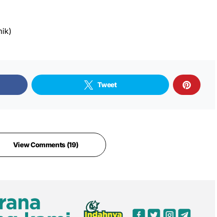
ik)
Tweet
View Comments (19)