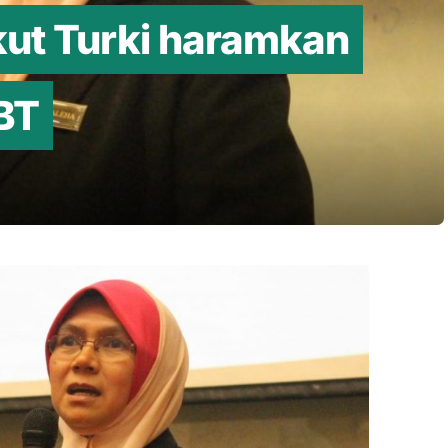
kut Turki haramkan
BT