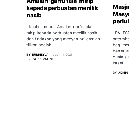
Amalan ‘garfu tala’ mirip
Masji
kepada perbuatan menilik
Masya
nasib
perlu
Kuala Lumpur: Amalan ‘garfu tala’
PALESTI
mirip kepada perbuatan menilik nasib
antarab
dan tindakan yang menyerupai amalan
bagi me
tilikan adalah…
berterus
BY
NURDIEYLA
JULY 11, 2021
dunia su
NO COMMENTS
Israel…
BY
ADMIN
oleh
Rekasawang