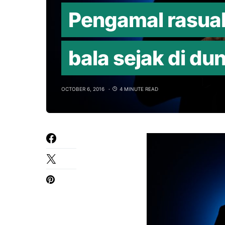
Pengamal rasuah
bala sejak di dun
OCTOBER 6, 2016
4 MINUTE READ