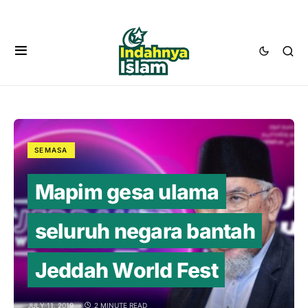
SEMASA
Mapim gesa ulama
seluruh negara bantah
Jeddah World Fest
JULY 11, 2019
2 MINUTE READ