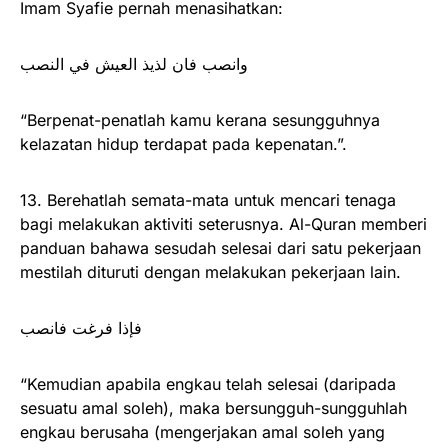
Imam Syafie pernah menasihatkan:
وانصب فان لذيذ العيش في النصب
“Berpenat-penatlah kamu kerana sesungguhnya
kelazatan hidup terdapat pada kepenatan.”.
13. Berehatlah semata-mata untuk mencari tenaga
bagi melakukan aktiviti seterusnya. Al-Quran memberi
panduan bahawa sesudah selesai dari satu pekerjaan
mestilah dituruti dengan melakukan pekerjaan lain.
فإذا فرغت فانصب
“Kemudian apabila engkau telah selesai (daripada
sesuatu amal soleh), maka bersungguh-sungguhlah
engkau berusaha (mengerjakan amal soleh yang