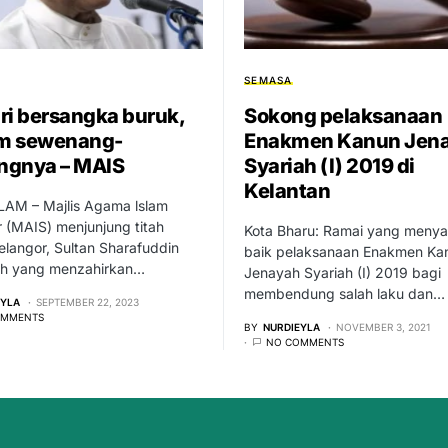
SEMASA
ri bersangka buruk,
Sokong pelaksanaan
m sewenang-
Enakmen Kanun Jen
ngnya – MAIS
Syariah (I) 2019 di
Kelantan
AM – Majlis Agama lslam
 (MAIS) menjunjung titah
Kota Bharu: Ramai yang meny
elangor, Sultan Sharafuddin
baik pelaksanaan Enakmen Ka
hah yang menzahirkan…
Jenayah Syariah (I) 2019 bagi
membendung salah laku dan…
EYLA
SEPTEMBER 22, 2023
OMMENTS
BY
NURDIEYLA
NOVEMBER 3, 2021
NO COMMENTS