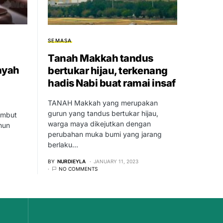
SEMASA
Tanah Makkah tandus
ayah
bertukar hijau, terkenang
hadis Nabi buat ramai insaf
TANAH Makkah yang merupakan
gurun yang tandus bertukar hijau,
ambut
warga maya dikejutkan dengan
nun
perubahan muka bumi yang jarang
berlaku…
BY
NURDIEYLA
JANUARY 11, 2023
NO COMMENTS