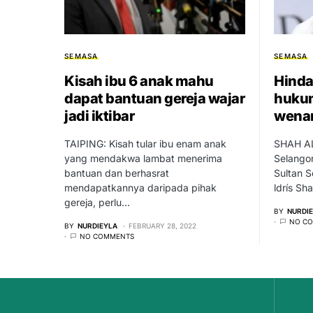
SEMASA
SEMASA
Kisah ibu 6 anak mahu
Hinda
dapat bantuan gereja wajar
huku
jadi iktibar
wena
TAIPING: Kisah tular ibu enam anak
SHAH AL
yang mendakwa lambat menerima
Selangor
bantuan dan berhasrat
Sultan S
mendapatkannya daripada pihak
ldrís S
gereja, perlu…
BY
NURDI
NO C
BY
NURDIEYLA
FEBRUARY 28, 2022
NO COMMENTS