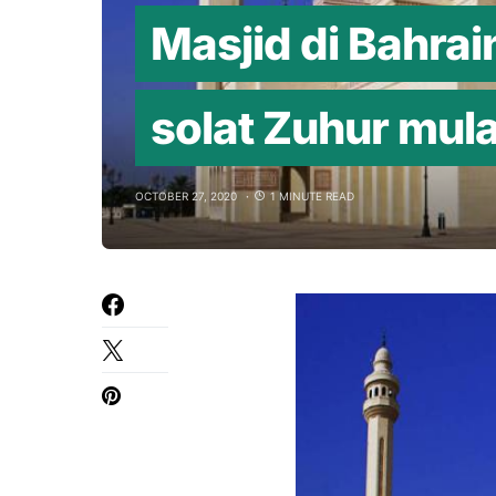
Masjid di Bahra
solat Zuhur mul
OCTOBER 27, 2020
1 MINUTE READ