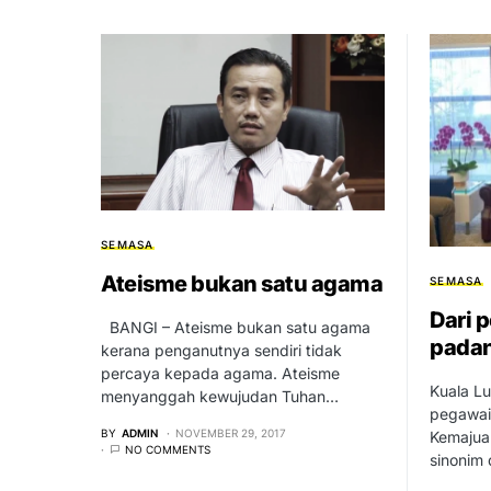
SEMASA
Ateisme bukan satu agama
SEMASA
Dari 
BANGI – Ateisme bukan satu agama
padan
kerana penganutnya sendiri tidak
percaya kepada agama. Ateisme
Kuala L
menyanggah kewujudan Tuhan…
pegawai
BY
ADMIN
NOVEMBER 29, 2017
Kemajua
NO COMMENTS
sinonim