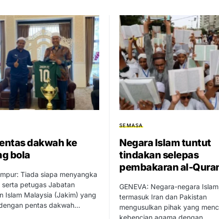
SEMASA
pentas dakwah ke
Negara Islam tuntut
g bola
tindakan selepas
pembakaran al-Qura
umpur: Tiada siapa menyangka
 serta petugas Jabatan
GENEVA: Negara-negara Islam
n Islam Malaysia (Jakim) yang
termasuk Iran dan Pakistan
 dengan pentas dakwah…
mengusulkan pihak yang menc
kebencian agama dengan