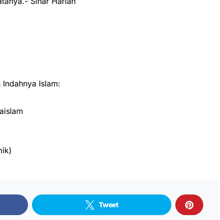
atanya.- Sinar Harian
Indahnya Islam:
aislam
ik)
Tweet