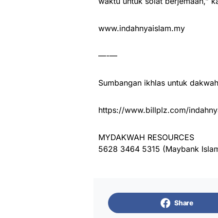
waktu untuk solat berjemaah,” k
www.indahnyaislam.my
—-—
Sumbangan ikhlas untuk dakwah 
https://www.billplz.com/indahny
MYDAKWAH RESOURCES
5628 3464 5315 (Maybank Islam
Share