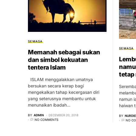
SEMASA
SEMASA
Memanah sebagai sukan
Lemb
dan simbol kekuatan
namun
tentera Islam
tetap
ISLAM menggalakkan umatnya
bersukan secara kerap bagi
Seremba
mengekalkan tahap kecergasan diri
melambu
yang seterusnya membantu untuk
namun ia
menunaikan ibadah…
haiwan t
BY
ADMIN
DECEMBER 20, 2018
BY
NURDI
NO COMMENTS
NO C