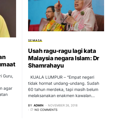
SEMASA
Usah ragu-ragu lagi kata
an
Malaysia negara Islam: Dr
umaat
Shamrahayu
i Guru,
KUALA LUMPUR – “Empat negeri
tidak hormat undang-undang. Sudah
n agar
60 tahun merdeka, tapi masih belum
atan
melaksanakan enakmen kawalan…
BY
ADMIN
NOVEMBER 26, 2018
NO COMMENTS