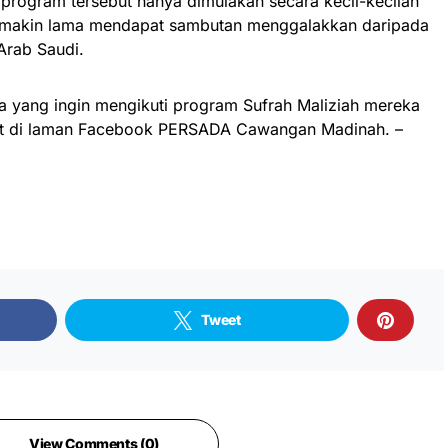
program tersebut ha­nya dimulakan secara kecil-kecilan
 semakin lama mendapat sambutan menggalakkan daripada
Arab Saudi.
a yang ingin mengikuti program Sufrah Maliziah mereka
ut di laman Facebook PERSADA Cawangan Madinah. –
Tweet
View Comments (0)