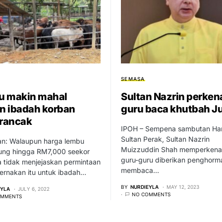
SEMASA
u makin mahal
Sultan Nazrin perken
 ibadah korban
guru baca khutbah J
 rancak
IPOH – Sempena sambutan Har
Sultan Perak, Sultan Nazrin
n: Walaupun harga lembu
Muizzuddin Shah memperkena
ng hingga RM7,000 seekor
guru-guru diberikan penghorm
 tidak menjejaskan permintaan
membaca…
ernakan itu untuk ibadah…
BY
NURDIEYLA
MAY 12, 2023
EYLA
JULY 6, 2022
NO COMMENTS
OMMENTS