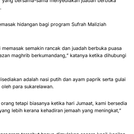
ajar yang bersama-sama menyediakan juadah berbuka
.
memasak hidangan bagi program Sufrah Maliziah
iti memasak semakin rancak dan juadah berbuka puasa
 azan maghrib berkumandang,” katanya ketika dihubungi
sediakan adalah nasi putih dan ayam paprik serta gulai
ir oleh para sukarelawan.
 orang tetapi biasanya ketika hari Jumaat, kami bersedia
yang lebih kerana kehadiran jemaah yang mening­kat,”