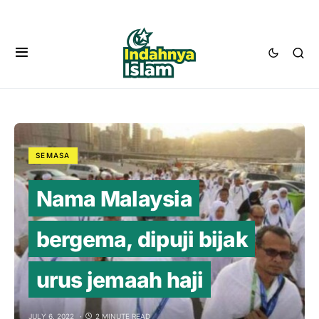
SEMASA
Nama Malaysia
bergema, dipuji bijak
urus jemaah haji
JULY 6, 2022
2 MINUTE READ