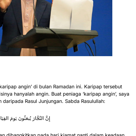
‘karipap angin’ di bulan Ramadan ini. Karipap tersebut
isinya hanyalah angin. Buat peniaga ‘karipap angin’, saya
 daripada Rasul Junjungan. Sabda Rasulullah:
إِنَّ التُجَّارَ يُبعَثُونَ يَومَ القِيَا
n dibangkitkan pada hari kiamat nanti dalam keadaan