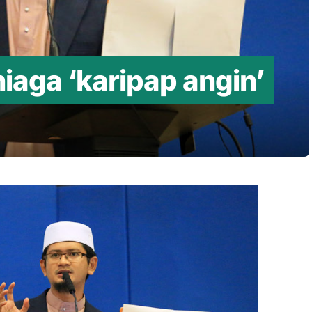
iaga ‘karipap angin’