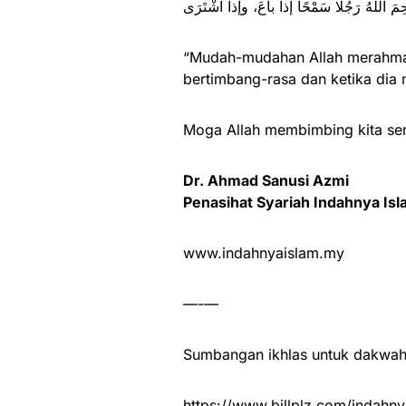
ِمَ اللَّهُ رَجُلًا سَمْحًا إذا باعَ، وإذا اشْتَرَى
“Mudah-mudahan Allah merahmati
bertimbang-rasa dan ketika dia 
Moga Allah membimbing kita se
Dr. Ahmad Sanusi Azmi
Penasihat Syariah Indahnya Is
www.indahnyaislam.my
—-—
Sumbangan ikhlas untuk dakwah 
https://www.billplz.com/indahny