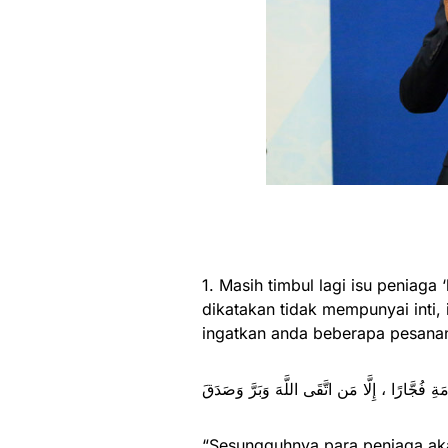
1. Masih timbul lagi isu peniaga 
dikatakan tidak mempunyai inti, 
ingatkan anda beberapa pesanan
مَةِ فُجَّارًا ، إِلَّا مَن اتَّقَى اللَّهَ وَبَرَّ وَصَدَقَ
“Sesungguhnya para peniaga aka