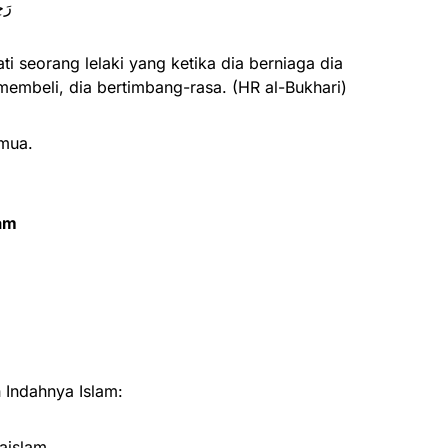
رَح
 seorang lelaki yang ketika dia berniaga dia
membeli, dia bertimbang-rasa. (HR al-Bukhari)
mua.
lam
Indahnya Islam:
aislam