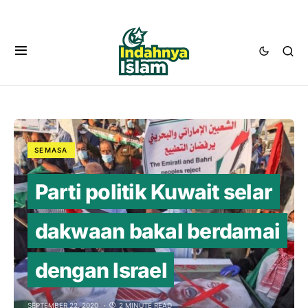
SEMASA
Parti politik Kuwait selar
dakwaan bakal berdamai
dengan Israel
SEPTEMBER 22, 2020
2 MINUTE READ