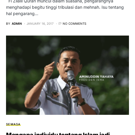
Fi Zilalil Quran muncul dalam suasana, pengarangnya
menghadapi begitu tinggi tribulasi dan mehnah. Isu tentang
hal pengarang…
BY
ADMIN
JANUARY 16, 2017
NO COMMENTS
SEMASA
Mengapa individu tentang Islam jadi