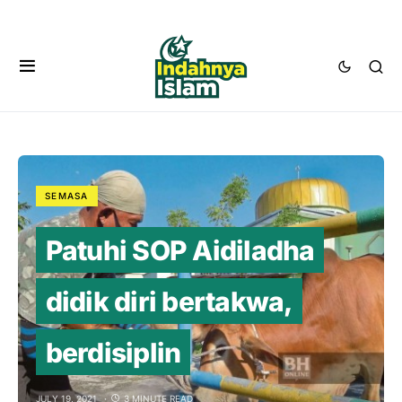
SEMASA
Patuhi SOP Aidiladha
didik diri bertakwa,
berdisiplin
JULY 19, 2021
3 MINUTE READ