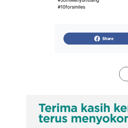
#JomMenyumbang
#10forsmiles
Share