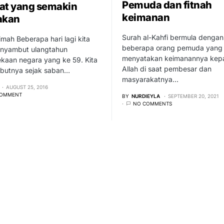
Pemuda dan fitnah
at yang semakin
keimanan
akan
Surah al-Kahfi bermula dengan
ah Beberapa hari lagi kita
beberapa orang pemuda yang
nyambut ulangtahun
menyatakan keimanannya kep
kaan negara yang ke 59. Kita
Allah di saat pembesar dan
utnya sejak saban…
masyarakatnya…
AUGUST 25, 2016
COMMENT
BY
NURDIEYLA
SEPTEMBER 20, 2021
NO COMMENTS