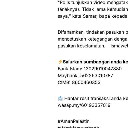
“Polis tunjukkan video mengatak
(anaknya). Tidak lama kemudia
saya,” kata Samar, bapa kepada
Difahamkan, tindakan pasukan pol
mencetuskan ketegangan dengan
pasukan keselamatan. – Ismawe
Salurkan sumbangan anda ke
Bank Islam: 12029010047880
Maybank: 562263010787
CIMB: 8600460353
Hantar resit transaksi anda ke
wasap.my/60193357019
#AmanPalestin