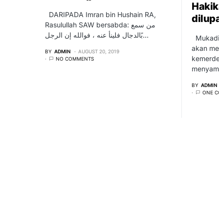
Hakik
DARIPADA Imran bin Hushain RA,
dilup
Rasulullah SAW bersabda: من سمع
بًالدجال فلينأ عنه ، فوالله إن الرجل…
Mukadim
akan me
BY
ADMIN
AUGUST 20, 2019
kemerde
NO COMMENTS
menyamb
BY
ADMIN
ONE 
oleh
Rekasawang