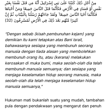
مِنْ أَجْلِ ذَٰلِكَ كَتَبْنَا عَلَىٰ بَنِي إِسْرَائِيلَ أَنَّهُ مَن قَتَلَ نَفْسًا بِغَيْرِ
نَفْسٍ أَوْ فَسَادٍ فِي الْأَرْضِ فَكَأَنَّمَا قَتَلَ النَّاسَ جَمِيعًا وَمَنْ أَحْيَاهَا
فَكَأَنَّمَا أَحْيَا النَّاسَ جَمِيعًا ۚ وَلَقَدْ جَاءَتْهُمْ رُسُلُنَا بِالْبَيِّنَاتِ ثُمَّ إِنَّ
كَثِيرًا مِّنْهُم بَعْدَ ذَٰلِكَ فِي الْأَرْضِ لَمُسْرِفُونَ (32)
“Dengan sebab (kisah pembunuhan kejam) yang
demikian itu kami tetapkan atas Bani Israil,
bahawasanya sesiapa yang membunuh seorang
manusia dengan tiada alasan yang membolehkan
membunuh orang itu, atau (kerana) melakukan
kerosakan di muka bumi, maka seolah-olah dia telah
membunuh manusia semuanya; dan sesiapa yang
menjaga keselamatan hidup seorang manusia, maka
seolah-olah dia telah menjaga keselamatan hidup
manusia semuanya,”
Hukuman mati bukanlah suatu yang mudah, tambahan
pula dengan pendakwaan yang mengarut dan penuh