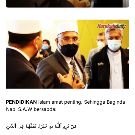
PENDIDIKAN
Islam amat penting. Sehingga Baginda
Nabi S.A.W bersabda:
مَنْ يُرِدِ اَللَّهُ بِهِ خَيْرًا, يُفَقِّهْهُ فِي اَلدِّينِ