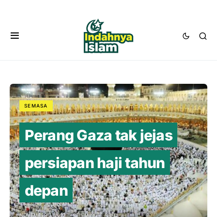
SEMASA
Perang Gaza tak jejas
persiapan haji tahun
depan
NOVEMBER 3, 2023
1 MINUTE READ