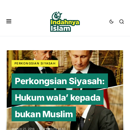
PERKONGSIAN SIYASAH
Perkongsian Siyasah:
Hukum wala’ kepada
bukan Muslim
MARCH 21, 2016
2 MINUTE READ