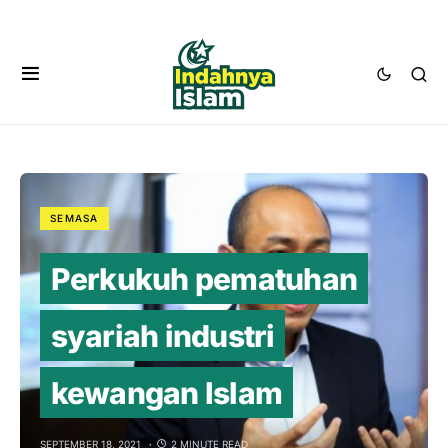
SEMASA
Perkukuh pematuhan
syariah industri
kewangan Islam
SEPTEMBER 18, 2021
2 MINUTE READ