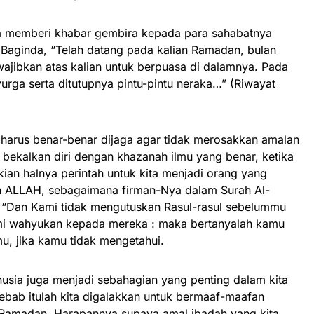
sa memberi khabar gembira kepada para sahabatnya
 Baginda, “Telah datang pada kalian Ramadan, bulan
ajibkan atas kalian untuk berpuasa di dalamnya. Pada
yurga serta ditutupnya pintu-pintu neraka…” (Riwayat
harus benar-benar dijaga agar tidak merosakkan amalan
 bekalkan diri dengan khazanah ilmu yang benar, ketika
an halnya perintah untuk kita menjadi orang yang
h ALLAH, sebagaimana firman-Nya dalam Surah Al-
 “Dan Kami tidak mengutuskan Rasul-rasul sebelummu
ami wahyukan kepada mereka : maka bertanyalah kamu
u, jika kamu tidak mengetahui.
usia juga menjadi sebahagian yang penting dalam kita
ab itulah kita digalakkan untuk bermaaf-maafan
Ramadan. Harapannya supaya amal ibadah yang kita