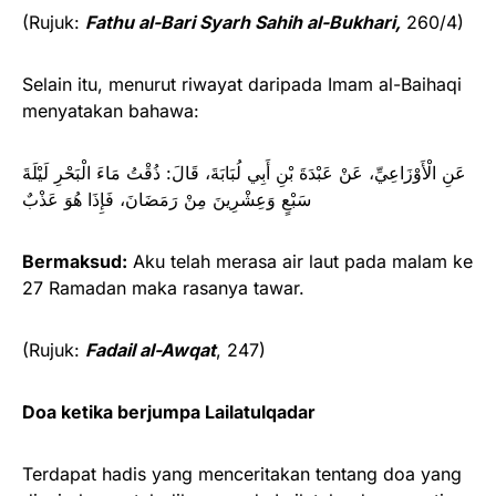
(Rujuk:
Fathu al-Bari Syarh Sahih al-Bukhari,
260/4)
Selain itu, menurut riwayat daripada Imam al-Baihaqi
menyatakan bahawa:
عَنِ الْأَوْزَاعِيِّ، عَنْ عَبْدَةَ بْنِ أَبِي لُبَابَةَ، قَالَ: ‌ذُقْتُ مَاءَ الْبَحْرِ لَيْلَةَ
سَبْعٍ وَعِشْرِينَ مِنْ رَمَضَانَ، فَإِذَا هُوَ عَذْبٌ
Bermaksud:
Aku telah merasa air laut pada malam ke
27 Ramadan maka rasanya tawar.
(Rujuk:
Fadail al-Awqat
, 247)
Doa ketika berjumpa Lailatulqadar
Terdapat hadis yang menceritakan tentang doa yang