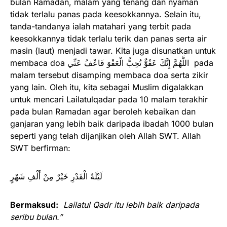
bulan Ramadan, malam yang tenang dan nyaman
tidak terlalu panas pada keesokkannya. Selain itu,
tanda-tandanya ialah matahari yang terbit pada
keesokkannya tidak terlalu terik dan panas serta air
masin (laut) menjadi tawar. Kita juga disunatkan untuk
membaca doa ‌اللَّهُمَّ ‌إِنَّكَ ‌عَفُوٌّ ‌تُحِبُّ ‌الْعَفْوَ ‌فَاعْفُ ‌عَنِّي pada
malam tersebut disamping membaca doa serta zikir
yang lain. Oleh itu, kita sebagai Muslim digalakkan
untuk mencari Lailatulqadar pada 10 malam terakhir
pada bulan Ramadan agar beroleh kebaikan dan
ganjaran yang lebih baik daripada ibadah 1000 bulan
seperti yang telah dijanjikan oleh Allah SWT. Allah
SWT berfirman:
لَيْلَةُ الْقَدْرِ خَيْرٌ مِنْ أَلْفِ شَهْرٍ
Bermaksud:
Lailatul Qadr itu lebih baik daripada
seribu bulan.”