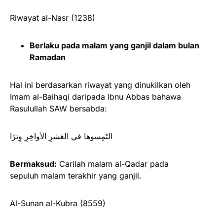
Riwayat al-Nasr (1238)
Berlaku pada malam yang ganjil dalam bulan
Ramadan
Hal ini berdasarkan riwayat yang dinukilkan oleh
Imam al-Baihaqi daripada Ibnu Abbas bahawa
Rasulullah SAW bersabda:
‌التَمِسوها ‌في ‌العَشرِ ‌الأواخِرِ ‌وِترًا
Bermaksud:
Carilah malam al-Qadar pada
sepuluh malam terakhir yang ganjil.
Al-Sunan al-Kubra (8559)