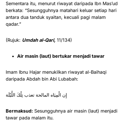
Sementara itu, menurut riwayat daripada Ibn Mas’ud
berkata: “Sesungguhnya matahari keluar setiap hari
antara dua tanduk syaitan, kecuali pagi malam
qadar.”
(Rujuk:
Umdah al-Qari,
11/134)
Air masin (laut) bertukar menjadi tawar
Imam Ibnu Hajar menukilkan riwayat al-Baihaqi
daripada Abdah bin Abi Lubabah:
إِن الْمِيَاه المالحة تعذب تِلْكَ اللَّيْلَة
Bermaksud:
Sesungguhnya air masin (laut) menjadi
tawar pada malam itu.