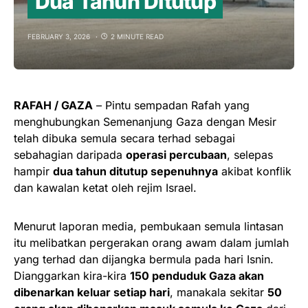
Dua Tahun Ditutup
FEBRUARY 3, 2026
2 MINUTE READ
RAFAH / GAZA
– Pintu sempadan Rafah yang
menghubungkan Semenanjung Gaza dengan Mesir
telah dibuka semula secara terhad sebagai
sebahagian daripada
operasi percubaan
, selepas
hampir
dua tahun ditutup sepenuhnya
akibat konflik
dan kawalan ketat oleh rejim Israel.
Menurut laporan media, pembukaan semula lintasan
itu melibatkan pergerakan orang awam dalam jumlah
yang terhad dan dijangka bermula pada hari Isnin.
Dianggarkan kira-kira
150 penduduk Gaza akan
dibenarkan keluar setiap hari
, manakala sekitar
50