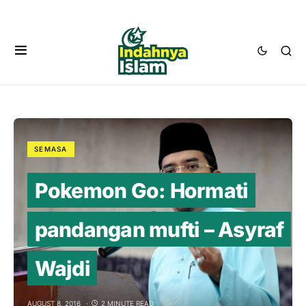
SEMASA
Pokemon Go: Hormati
pandangan mufti – Asyraf
Wajdi
AUGUST 8, 2016
2 MINUTE READ