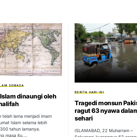
SLAM
SEMASA
BERITA HARI INI
Islam dinaungi oleh
Tragedi monsun Paki
halifah
ragut 63 nyawa dala
h telah lama menjadi imam
sehari
mat Islam selama lebih
1300 tahun lamanya.
ISLAMABAD, 22 Muharram –
ng masa itu,…
Sekurang-kurangnya 63 orang