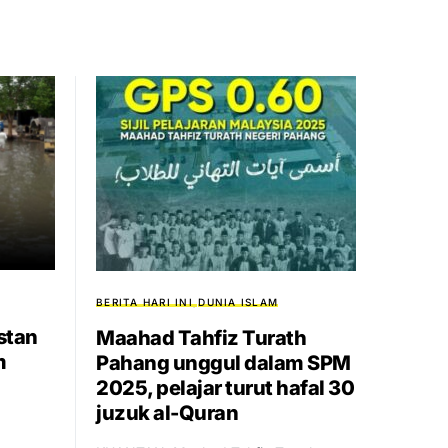
BERITA HARI INI
DUNIA ISLAM
stan
Maahad Tahfiz Turath
m
Pahang unggul dalam SPM
2025, pelajar turut hafal 30
juzuk al-Quran