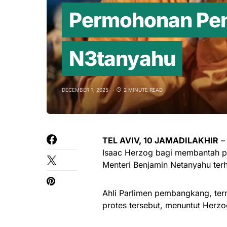
Permohonan Pe
N3tanyahu
DECEMBER 1, 2025
2 MINUTE READ
TEL AVIV, 10 JAMADILAKHIR
– 
Isaac Herzog bagi membantah 
Menteri Benjamin Netanyahu ter
Ahli Parlimen pembangkang, ter
protes tersebut, menuntut Herz