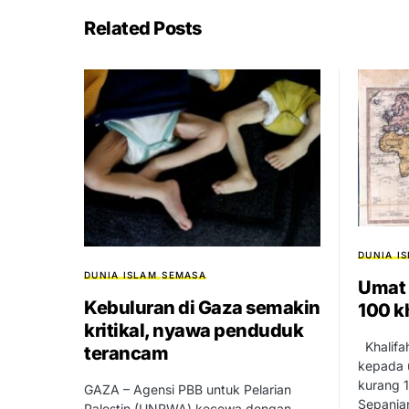
Related Posts
DUNIA I
DUNIA ISLAM
SEMASA
Umat 
Kebuluran di Gaza semakin
100 k
kritikal, nyawa penduduk
Khalifa
terancam
kepada u
kurang 
GAZA – Agensi PBB untuk Pelarian
Sepanja
Palestin (UNRWA) kecewa dengan