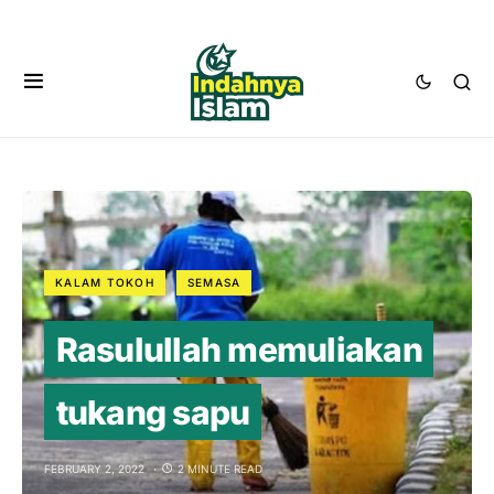
KALAM TOKOH
SEMASA
Rasulullah memuliakan
tukang sapu
FEBRUARY 2, 2022
2 MINUTE READ