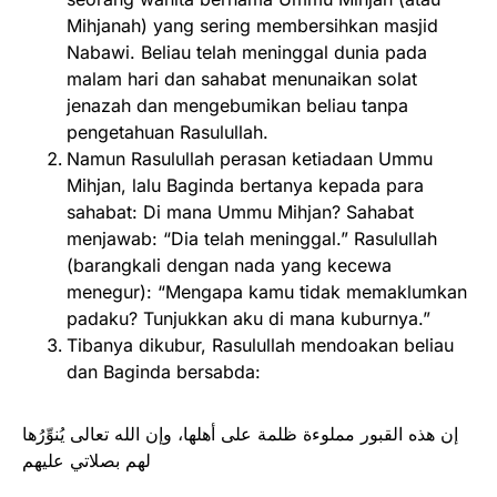
Mihjanah) yang sering membersihkan masjid
Nabawi. Beliau telah meninggal dunia pada
malam hari dan sahabat menunaikan solat
jenazah dan mengebumikan beliau tanpa
pengetahuan Rasulullah.
Namun Rasulullah perasan ketiadaan Ummu
Mihjan, lalu Baginda bertanya kepada para
sahabat: Di mana Ummu Mihjan? Sahabat
menjawab: “Dia telah meninggal.” Rasulullah
(barangkali dengan nada yang kecewa
menegur): “Mengapa kamu tidak memaklumkan
padaku? Tunjukkan aku di mana kuburnya.”
Tibanya dikubur, Rasulullah mendoakan beliau
dan Baginda bersabda:
إن هذه القبور مملوءة ظلمة على أهلها، وإن الله تعالى يُنوِّرُها
لهم بصلاتي عليهم