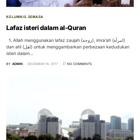
KOLUMNIS
SEMASA
Lafaz isteri dalam al-Quran
1. Allah menggunakan lafaz zaujah (زوجة), imra’ah (امرأة)
dan ahl (اهل) untuk menggambarkan perbezaan kedudukan
isteri dalam…
BY
ADMIN
DECEMBER 16, 2017
NO COMMENTS