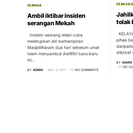
PERKONG
SEMASA
Jahil
Ambil iktibar insiden
tolak
serangan Mekah
KELAYAK
Insiden seorang lelaki cuba
pihak b
meletupkan diri berhampiran
daripada
Masjidilharam dua hari sebelum umat
diiktira
Islam menyambut Aidilfitri baru-baru
ini…
BY
ADMIN
NO C
BY
ADMIN
JULY 3, 2017
NO COMMENTS