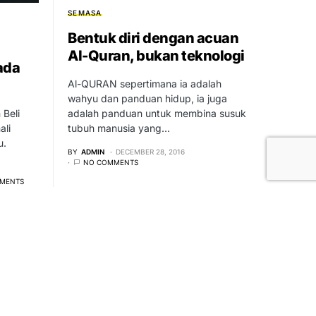
SEMASA
Bentuk diri dengan acuan
Al-Quran, bukan teknologi
ada
Al-QURAN sepertimana ia adalah
wahyu dan panduan hidup, ia juga
Beli
adalah panduan untuk membina susuk
ali
tubuh manusia yang…
u.
BY
ADMIN
DECEMBER 28, 2016
NO COMMENTS
MENTS