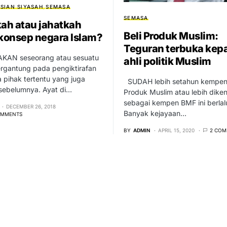
SIAN SIYASAH
SEMASA
SEMASA
kah atau jahatkah
Beli Produk Muslim:
 konsep negara Islam?
Teguran terbuka kep
AN seseorang atau sesuatu
ahli politik Muslim
ergantung pada pengiktirafan
 pihak tertentu yang juga
SUDAH lebih setahun kempen 
f sebelumnya. Ayat di…
Produk Muslim atau lebih diken
sebagai kempen BMF ini berlal
DECEMBER 26, 2018
Banyak kejayaan…
OMMENTS
BY
ADMIN
APRIL 15, 2020
2 COM