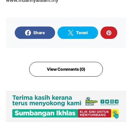
www.indahnyaislam.my
Share
Tweet
View Comments (0)