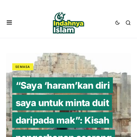
SEMASA
“Saya ‘haram’kan diri
saya untuk minta duit
daripada mak”: Kisah