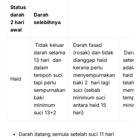
Status
darah
Darah
2 hari
selebihnya
awal
Tidak keluar
Darah fasad
darah selama
(rosak) dan tidak
Darah
13 hari dan
dianggap haid
seteru
dalam
kerana perlu
adalah
tempoh suci
menyempurnakan
haid b
Haid
tapi perlu
baki 2 hari lagi
telah
sempurnakan
suci (sebab
menye
baki
minimum suci
tempoh
minimum
antara haid 15
minimu
suci 13+2
hari)
Darah datang semula setelah suci 11 hari