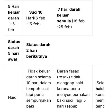
5 Hari
7 hari darah
keluar
Suci 10
keluar
darah
Hari
(6 feb
semula
(18 feb
1-5
-15 feb)
-25 feb)
feb
Status
Status darah
darah
2 hari
5 hari
berikutnya
awal
Tidak keluar
Darah fasad
darah selama
(rosak) tidak
10 hari dalam
dianggap haid
Seleb
tempoh suci
kerana perlu
haid
ya
tapi perlu
menyempurnakan
kerana 
Haid
sempurnakan
baki suci lagi 5
menye
baki
hari (sebab
tempoh