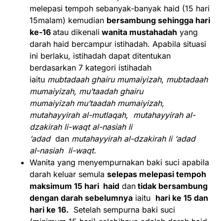
melepasi tempoh sebanyak-banyak haid (15 hari
15malam) kemudian
bersambung sehingga hari
ke-16
atau dikenali
wanita mustahadah
yang
darah haid bercampur istihadah. Apabila situasi
ini berlaku, istihadah dapat ditentukan
berdasarkan 7 kategori istihadah
iaitu
mubtadaah ghairu mumaiyizah
,
mubtadaah
mumaiyizah, mu’taadah
ghairu
mumaiyizah
mu’taadah mumaiyizah,
mutahayyirah al-mutlaqah,
mutahayyirah al-
dzakirah li-waqt al-nasiah li
‘adad
dan
mutahayyirah al-dzakirah li ‘adad
al-nasiah li-waqt.
Wanita yang menyempurnakan baki suci apabila
darah keluar semula
selepas melepasi tempoh
maksimum 15 hari haid
dan
tidak bersambung
dengan darah sebelumnya
iaitu
hari ke 15 dan
hari ke 16.
Setelah sempurna baki suci