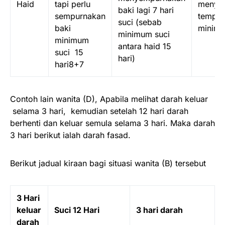
Haid
tapi perlu
menye
baki lagi 7 hari
sempurnakan
tempoh
suci (sebab
baki
minimu
minimum suci
minimum
antara haid 15
suci 15
hari)
hari8+7
Contoh lain wanita (D), Apabila melihat darah keluar
selama 3 hari, kemudian setelah 12 hari darah
berhenti dan keluar semula selama 3 hari. Maka darah
3 hari berikut ialah darah fasad.
Berikut jadual kiraan bagi situasi wanita (B) tersebut
3
Hari
keluar
Suci 12 Hari
3 hari darah
darah