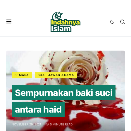
SEMASA
SOAL JAWAB AGAMA
Sempurnakan baki suci
antara haid
NOVEMBER 29, 2021
5 MINUTE READ