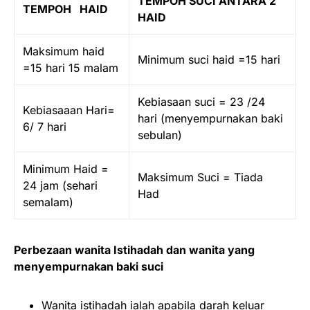
TEMPOH SUCI ANTARA 2
TEMPOH HAID
HAID
Maksimum haid
Minimum suci haid =15 hari
=15 hari 15 malam
Kebiasaan suci = 23 /24
Kebiasaaan Hari=
hari (menyempurnakan baki
6/ 7 hari
sebulan)
Minimum Haid =
Maksimum Suci = Tiada
24 jam (sehari
Had
semalam)
Perbezaan wanita Istihadah dan wanita yang
menyempurnakan baki suci
Wanita istihadah ialah apabila darah keluar