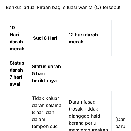
Berikut jadual kiraan bagi situasi wanita (C) tersebut
10
Hari
12 hari darah
Suci 8 Hari
darah
merah
merah
Status
Status darah
darah
5 hari
7 hari
beriktunya
awal
Tidak keluar
Darah fasad
darah selama
(rosak ) tidak
8 hari dan
dianggap haid
dalam
(Darah
kerana perlu
tempoh suci
baru)k
menyempurnakan