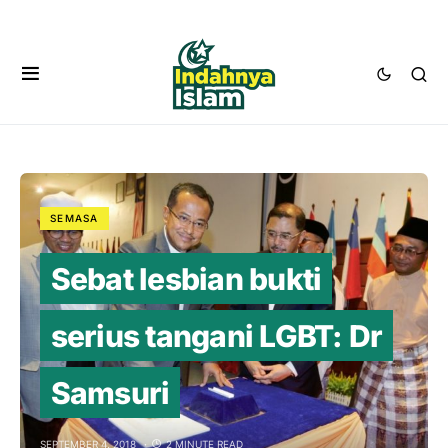
SEMASA
Sebat lesbian bukti
serius tangani LGBT: Dr
Samsuri
SEPTEMBER 4, 2018
2 MINUTE READ