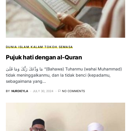
DUNIA ISLAM
KALAM TOKOH
SEMASA
Pujuk hati dengan al-Quran
مَا وَدَّعَكَ رَبُّكَ وَمَا قَلَىٰ “(Bahawa) Tuhanmu (wahai Muhammad)
tidak meninggalkanmu, dan Ia tidak benci (kepadamu,
sebagaimana yang…
BY
NURDIEYLA
JULY 30, 2024
NO COMMENTS