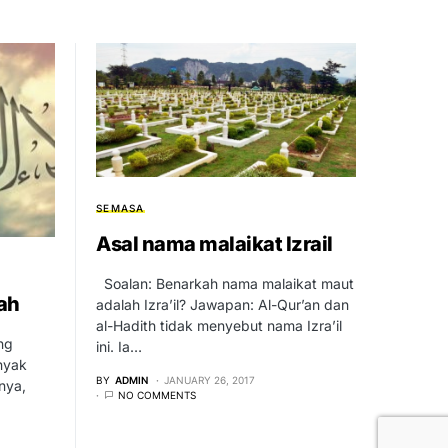
SEMASA
Asal nama malaikat Izrail
Soalan: Benarkah nama malaikat maut
lah
adalah Izra’il? Jawapan: Al-Qur’an dan
al-Hadith tidak menyebut nama Izra’il
ini. Ia…
anyak
BY
ADMIN
JANUARY 26, 2017
anya,
NO COMMENTS