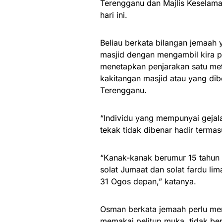
Terengganu dan Majlis Keselama
hari ini.
Beliau berkata bilangan jemaah 
masjid dengan mengambil kira 
menetapkan penjarakan satu met
kakitangan masjid atau yang di
Terengganu.
“Individu yang mempunyai gejala
tekak tidak dibenar hadir terma
“Kanak-kanak berumur 15 tahun 
solat Jumaat dan solat fardu l
31 Ogos depan,” katanya.
Osman berkata jemaah perlu mem
memakai pelitup muka, tidak be