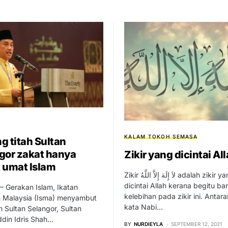
KALAM TOKOH
SEMASA
g titah Sultan
gor zakat hanya
Zikir yang dicintai Al
 umat Islam
Zikir لاَ إِلَهَ إِلاَّ اللَّهُ adalah zikir yang
dicintai Allah kerana begitu b
 Gerakan Islam, Ikatan
kelebihan pada zikir ini. Antar
n Malaysia (Isma) menyambut
kata Nabi…
ah Sultan Selangor, Sultan
din Idris Shah…
BY
NURDIEYLA
SEPTEMBER 12, 2021