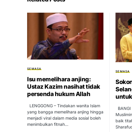
SEMASA
SEMASA
Isu memelihara anjing:
Sokon
Ustaz Kazim nasihat tidak
Selan
persenda hukum Allah
untuk
LENGGONG – Tindakan wanita Islam
BANGI –
yang bangga memelihara anjing hingga
Muslimi
menjadi viral dalam media sosial boleh
baik tit
menimbulkan fitnah…
Sharafud