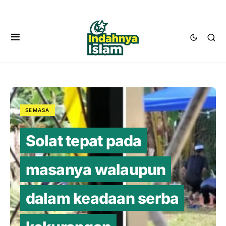
SEMASA
Solat tepat pada
masanya walaupun
dalam keadaan serba