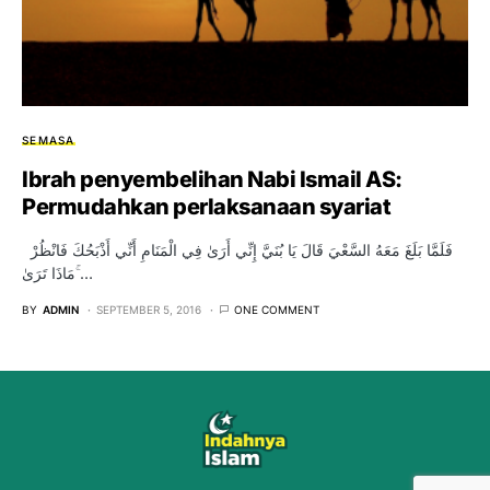
SEMASA
Ibrah penyembelihan Nabi Ismail AS:
Permudahkan perlaksanaan syariat
فَلَمَّا بَلَغَ مَعَهُ السَّعْيَ قَالَ يَا بُنَيَّ إِنِّي أَرَىٰ فِي الْمَنَامِ أَنِّي أَذْبَحُكَ فَانْظُرْ
مَاذَا تَرَىٰ ۚ…
BY
ADMIN
SEPTEMBER 5, 2016
ONE COMMENT