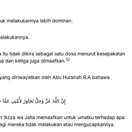
Keinginan untuk melakukannya lebih dominan.
 untuk melakukannya.
a itu tidak dikira sebagai satu dosa menurut kesepakatan
[1]
a dan ketiga juga dimaafkan.
 yang diriwayatkan oleh Abu Hurairah R.A bahawa
تْ بِهِ أَنْفُسُهَا مَا لَمْ تَعْمَلْ أَوْ تَكَلَّمْ بِهِ
h ‘Azza wa Jalla memaafkan untuk umatku terhadap apa
selagi mereka tidak melakukan atau mengucapkannya.