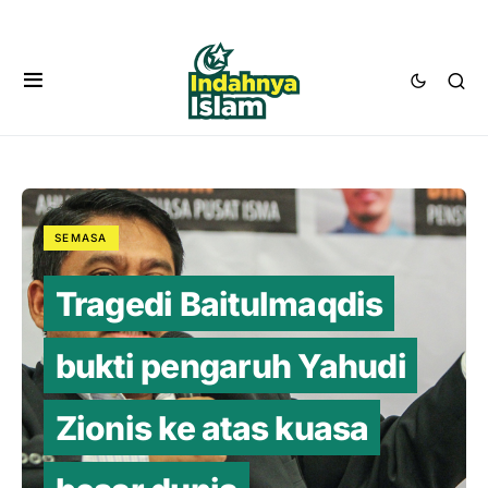
SEMASA
Tragedi Baitulmaqdis
bukti pengaruh Yahudi
Zionis ke atas kuasa