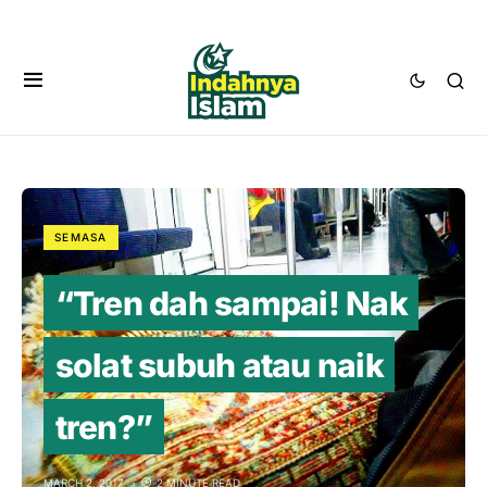
SEMASA
“Tren dah sampai! Nak
solat subuh atau naik
tren?”
MARCH 2, 2017
2 MINUTE READ