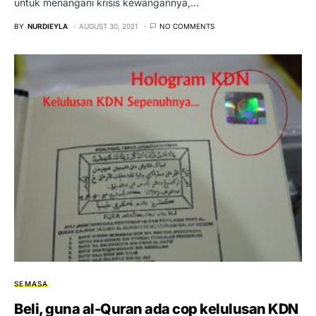
untuk menangani krisis kewangannya,…
BY
NURDIEYLA
AUGUST 30, 2021
NO COMMENTS
SEMASA
Beli, guna al-Quran ada cop kelulusan KDN