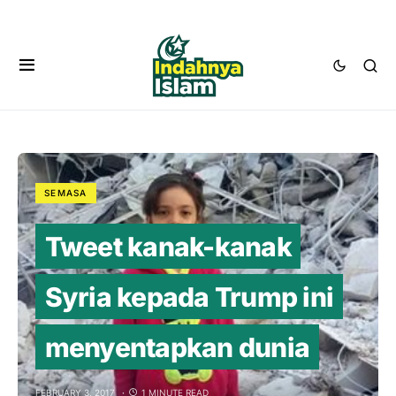
SEMASA
Tweet kanak-kanak
Syria kepada Trump ini
menyentapkan dunia
FEBRUARY 3, 2017
1 MINUTE READ