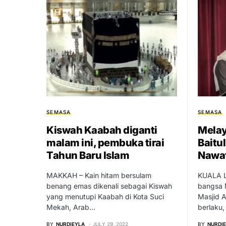
SEMASA
SEMASA
Kiswah Kaabah diganti
Melay
malam ini, pembuka tirai
Baitu
Tahun Baru Islam
Nawa
MAKKAH – Kain hitam bersulam
KUALA 
benang emas dikenali sebagai Kiswah
bangsa 
yang menutupi Kaabah di Kota Suci
Masjid A
Mekah, Arab…
berlaku,
BY
NURDIEYLA
JULY 29, 2022
BY
NURDI