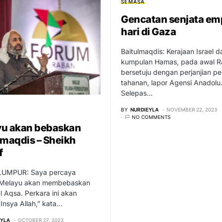
SEMASA
Gencatan senjata em
hari di Gaza
Baitulmaqdis: Kerajaan Israel d
kumpulan Hamas, pada awal R
bersetuju dengan perjanjian pe
tahanan, lapor Agensi Anadolu
Selepas…
BY
NURDIEYLA
NOVEMBER 22, 2023
NO COMMENTS
u akan bebaskan
lmaqdis – Sheikh
f
LUMPUR: Saya percaya
Melayu akan membebaskan
l Aqsa. Perkara ini akan
 Insya Allah,” kata…
EYLA
OCTOBER 27, 2023