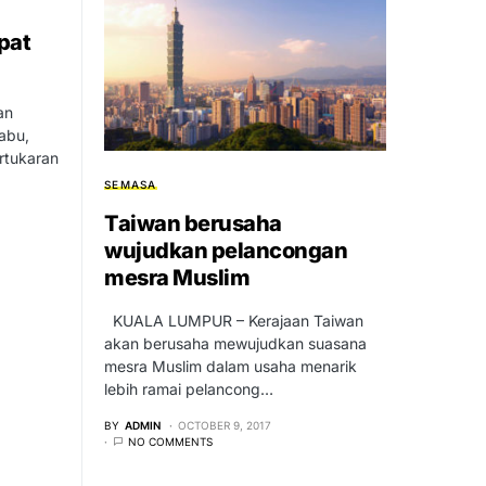
pat
an
abu,
rtukaran
.
SEMASA
Taiwan berusaha
wujudkan pelancongan
mesra Muslim
KUALA LUMPUR – Kerajaan Taiwan
akan berusaha mewujudkan suasana
mesra Muslim dalam usaha menarik
lebih ramai pelancong…
BY
ADMIN
OCTOBER 9, 2017
NO COMMENTS